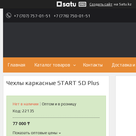
Создать сайт
на Satu.kz
+7 (707) 757-01-51
+7 (776) 750-01-51
Главная
Каталог товаров
Контакты
Доставка и
Чехлы каркасные START 5D Plus
Нет в наличии
Оптом и в розницу
Код:
22135
77 000 ₸
Показать оптовые цены