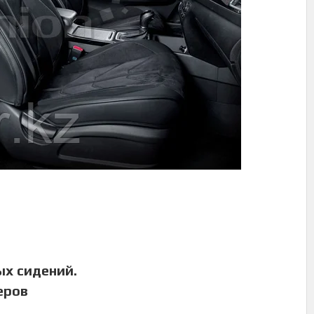
ых сидений.
еров