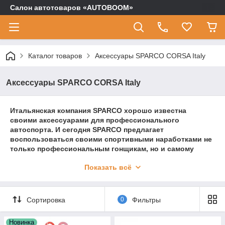
Салон автотоваров «AUTOBOOM»
Каталог товаров
Аксессуары SPARCO CORSA Italy
Аксессуары SPARCO CORSA Italy
Итальянская компания SPARCO хорошо известна
своими аксессуарами для профессионального
автоспорта. И сегодня SPARCO предлагает
воспользоваться своими спортивными наработками не
только профессиональным гонщикам, но и самому
широкому кругу автомобилистов. В 2009 году компания
Показать всё
в рамках своего нового проекта SPARCO CORSA начала
выпуск аксессуаров для «гражданских» автомобилей.
В каждом из аксессуаров, которые выпускаются под
брэндом SPARCO CORSA, воплощены спортивная
Сортировка
0
Фильтры
философия и дух Sparco, переносимые из мира
гоночных болидов в серийные автомобили. Все товары
Новинка