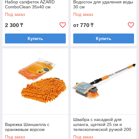
Набор салфеток AZARD
Водосгон для удаления воды
ComboClean 35x40 см
30 см
Под заказ
Под заказ
2 300
770
₸
от
₸
Купить
Купить
Швабра с насадкой для
Варежка Шиншилла с
шланга, щеткой 25 см и
оранжевым ворсом
телескопической ручкой 200
см
Под заказ
Под заказ