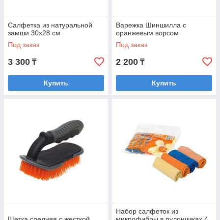
Салфетка из натуральной
Варежка Шиншилла с
замши 30x28 см
оранжевым ворсом
Под заказ
Под заказ
3 300
2 200
₸
₸
Купить
Купить
Набор салфеток из
Щетка средняя с жесткой
микрофибры в рулончиках 4