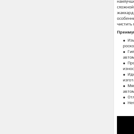
наилучше
сложной
жаккарда
особенн
чистить 
Преиму
Изы
роско
Ги
автом
Пр
износ
Ид
изгот
Мя
авто
От
Неп