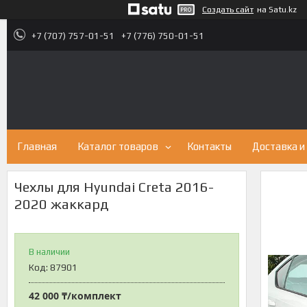
Создать сайт
на Satu.kz
+7 (707) 757-01-51
+7 (776) 750-01-51
Главная
Каталог товаров
Контакты
Доставка и
Чехлы для Hyundai Creta 2016-
2020 жаккард
В наличии
Код:
87901
42 000 ₸/комплект