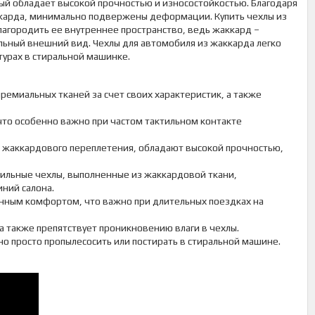
рый обладает высокой прочностью и износостойкостью. Благодаря
ккарда, минимально подвержены деформации. Купить чехлы из
лагородить ее внутреннее пространство, ведь жаккард –
льный внешний вид. Чехлы для автомобиля из жаккарда легко
турах в стиральной машинке.
ремиальных тканей за счет своих характеристик, а также
что особенно важно при частом тактильном контакте
з жаккардового переплетения, обладают высокой прочностью,
ильные чехлы, выполненные из жаккардовой ткани,
ний салона.
енным комфортом, что важно при длительных поездках на
а также препятствует проникновению влаги в чехлы.
но просто пропылесосить или постирать в стиральной машине.