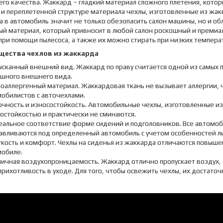
го качества. Жаккард – гладкий материал сложного плетения, кото
 и переплетенной структуре материала чехлы, изготовленные из жа
 в автомобиль значит не только обезопасить салон машины, но и об
ый материал, который привносит в любой салон роскошный и премиа
при помощи пылесоса, а также их можно стирать при низких темпера
щества чехлов из жаккарда
сканный внешний вид. Жаккард по праву считается одной из самых п
шного внешнего вида.
поаллергенный материал. Жаккардовая ткань не вызывает аллергии, 
обилистов с авточехлами.
очность и износостойкость. Автомобильные чехлы, изготовленные и
остойкостью и практически не сминаются.
еальное соответствие форме сидений и подголовников. Все автомоб
авливаются под определенный автомобиль с учетом особенностей ли
гкость и комфорт. Чехлы на сиденья из жаккарда отличаются повыш
мобиле.
личная воздухопроницаемость. Жаккард отлично пропускает воздух, 
рихотливость в уходе. Для того, чтобы освежить чехлы, их достаточ