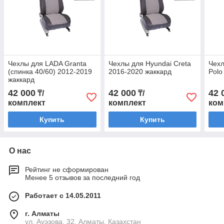
Чехлы для LADA Granta
Чехлы для Hyundai Creta
Чехл
(спинка 40/60) 2012-2019
2016-2020 жаккард
Polo
жаккард
42 000
42 000
42 
₸/
₸/
комплект
комплект
ком
Купить
Купить
О нас
Рейтинг не сформирован
Менее 5 отзывов за последний год
Работает с 14.05.2011
г. Алматы
ул. Ауэзова, 32, Алматы, Казахстан