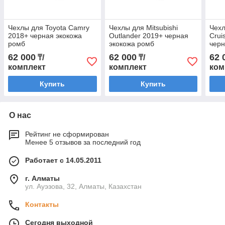
Чехлы для Toyota Camry
Чехлы для Mitsubishi
Чехл
2018+ черная экокожа
Outlander 2019+ черная
Crui
ромб
экокожа ромб
черн
62 000
62 000
62 
₸/
₸/
комплект
комплект
ком
Купить
Купить
О нас
Рейтинг не сформирован
Менее 5 отзывов за последний год
Работает с 14.05.2011
г. Алматы
ул. Ауэзова, 32, Алматы, Казахстан
Контакты
Сегодня выходной