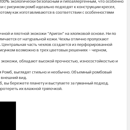
100% экологически безопасным и гипоаллергенным, что особенно
и с рисунком ромб идеально подходят к конструкции кресел,
отому как изготавливаются в соответствии с особенностями
чной и плотной экокожи “Аригон” на хлопковой основе. Ни по
личается от натуральной кожи. Чехлы отлично пропускают
й. Центральная часть чехлов создается из перфорированной
 рисунком возможно в трех цветовых решениях – черном,
з экокожи, обладают высокой прочностью, износостойкостью и
м Ромб, выглядят стильно и необычно. Объемный ромбовый
 внешний вид.
б, вы бережете планету и выступаете за гуманный подход.
 протереть их влажной тряпочкой.