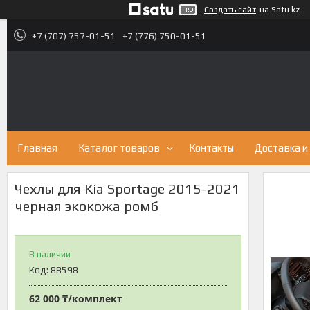
Создать сайт
на Satu.kz
+7 (707) 757-01-51
+7 (776) 750-01-51
Главная
Каталог товаров
Контакты
Доставка и
Чехлы для Kia Sportage 2015-2021
черная экокожа ромб
В наличии
Код:
88598
62 000 ₸/комплект