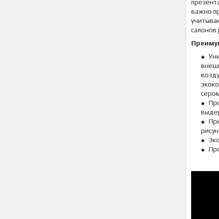
презент
важно пр
учитываю
салонов
Преимущ
Ун
внешн
возду
экоко
сером
Пр
выде
Пр
рисун
Эко
Про