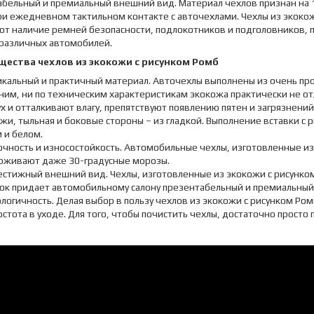
абельный и премиальный внешний вид. Материал чехлов признан на 
и ежедневном тактильном контакте с авточехлами. Чехлы из экокож
т наличие ремней безопасности, подлокотников и подголовников, п
 различных автомобилей.
ества чехлов из экокожи с рисунком Ромб
икальный и практичный материал. Авточехлы выполнены из очень про
им, ни по техническим характеристикам экокожа практически не от
х и отталкивают влагу, препятствуют появлению пятен и загрязнени
жи, тыльная и боковые стороны – из гладкой. Выполнение вставки с
 и белом.
очность и износостойкость. Автомобильные чехлы, изготовленные и
рживают даже 30-градусные морозы.
естижный внешний вид. Чехлы, изготовленные из экокожи с рисунко
ок придает автомобильному салону презентабельный и премиальный
логичность. Делая выбор в пользу чехлов из экокожи с рисунком Ром
стота в уходе. Для того, чтобы почистить чехлы, достаточно просто