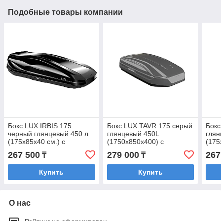
Подобные товары компании
Бокс LUX IRBIS 175
Бокс LUX TAVR 175 серый
Бокс
черный глянцевый 450 л
глянцевый 450L
глян
(175х85х40 см.) с
(1750х850х400) с
(175
двусторонним
двусторонним
дву
267 500
279 000
267
₸
₸
открыванием
открыванием
отк
Купить
Купить
О нас