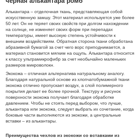
черная алькантара ромб
Алькантара – отделочная ткань, представляющая собой
искусственную замшу. Этот материал используется уже более
50 лет. Он не теряет своих свойств при долгом нахождении
на солнце, не изменяет своих форм при перепадах
температуры, имеет высокую степень устойчивости к
внешним воздействиям. Обратная сторона ткани обработана
абразивной бумагой за счет чего ворс приподнимается, а
материал становится мягким на ощупь. Алькантара относится
к классу ультрамикрофибр за счет необычайно маленьких
размеров микроволокн.
Экокожа – отличная альтернатива натуральному аналогу.
Благодаря натуральной основе из хлопчатобумажной ткани
экокожа отлично пропускает воздух, а слой полимерного
покрытия делает ее более прочной. Текстуру и рисунок
поверхности экокожа получает благодаря обработке
давлением. Чтобы не стоять перед выбором, что лучше,
алькантара или экокожа, следует выбрать их сочетание, когда
боковые части выполняются из экокожи, а центральные
вставки – из алькантары.
Преимущества чехлов из экокожи со вставками из