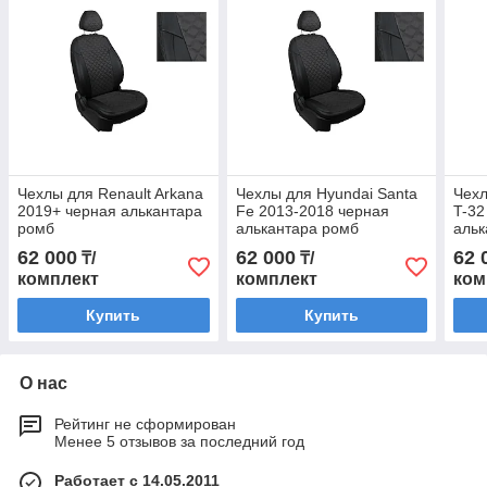
Чехлы для Renault Arkana
Чехлы для Hyundai Santa
Чехл
2019+ черная алькантара
Fe 2013-2018 черная
T-32
ромб
алькантара ромб
альк
62 000
62 000
62 
₸/
₸/
комплект
комплект
ком
Купить
Купить
О нас
Рейтинг не сформирован
Менее 5 отзывов за последний год
Работает с 14.05.2011