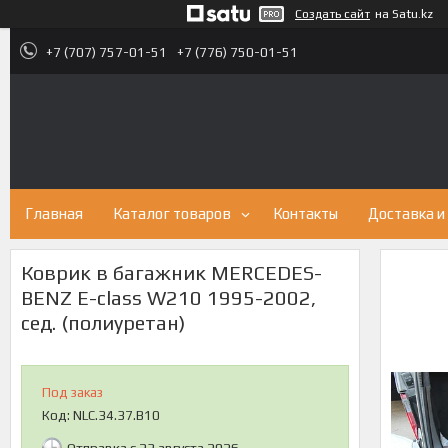
Создать сайт
на Satu.kz
+7 (707) 757-01-51
+7 (776) 750-01-51
Главная
Каталог товаров
Контакты
Доставка и
Коврик в багажник MERCEDES-
BENZ E-class W210 1995-2002,
сед. (полиуретан)
Под заказ
Код:
NLC.34.37.B10
Отправка с 23 августа 2026