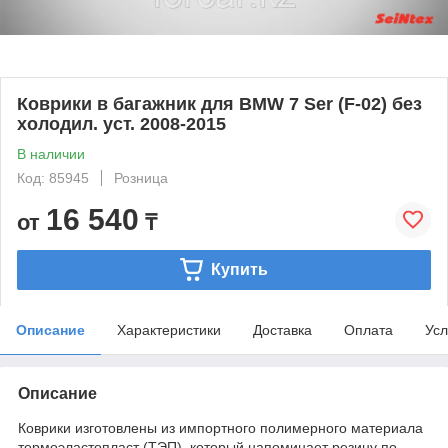
Коврики в багажник для BMW 7 Ser (F-02) без
холодил. уст. 2008-2015
В наличии
Код: 85945
Розница
16 540
от
₸
Купить
Описание
Характеристики
Доставка
Оплата
Усл
Описание
Коврики изготовлены из импортного полимерного материала
термоэластопласт (ТЭП), который напоминает резину по