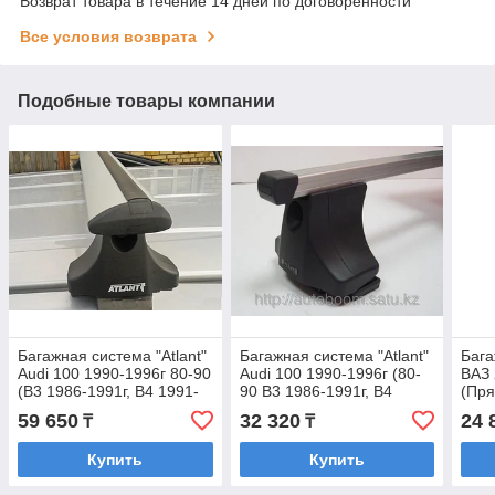
Возврат товара в течение 14 дней по договоренности
Все условия возврата
Подобные товары компании
Багажная система "Atlant"
Багажная система "Atlant"
Бага
Audi 100 1990-1996г 80-90
Audi 100 1990-1996г (80-
ВАЗ 
(B3 1986-1991г, B4 1991-
90 B3 1986-1991г, B4
(Пря
1995г) (Крыловидная)
1991-1995г)
59 650
32 320
24 
₸
₸
(Прямоугольная)
Купить
Купить