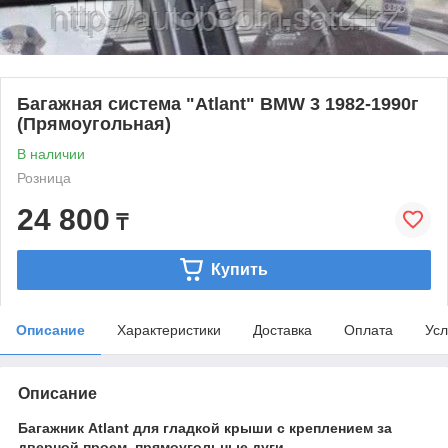
Багажная система "Atlant" BMW 3 1982-1990г
(Прямоугольная)
В наличии
Розница
24 800
₸
Купить
Описание
Характеристики
Доставка
Оплата
Усл
Описание
Багажник Atlant для гладкой крыши с креплением за
дверной проем, прямоугольные дуги