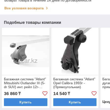
Возврат товара в течение 14 дней по договоренности
Все условия возврата
Подобные товары компании
Багажная система "Atlant"
Багажная система "Atlant"
Бага
Mitsubishi Outlander III (5-
Opel Calibra 1993г -
дуга
dr SUV) инт. рейл 12г-...
(Прямоугольная)
пря
(Прямоугольная)
плас
36 860
14 540
₸
₸
2011
рейл
Цен
Купить
Купить