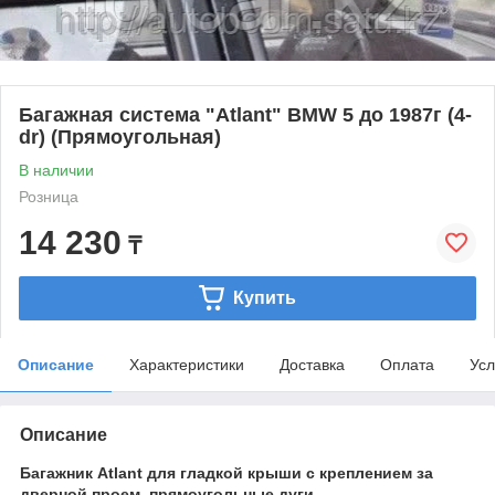
Багажная система "Atlant" BMW 5 до 1987г (4-
dr) (Прямоугольная)
В наличии
Розница
14 230
₸
Купить
Описание
Характеристики
Доставка
Оплата
Усл
Описание
Багажник Atlant для гладкой крыши с креплением за
дверной проем, прямоугольные дуги