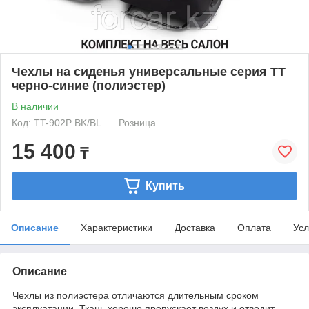
Чехлы на сиденья универсальные серия TT
черно-синие (полиэстер)
В наличии
Код: TT-902P BK/BL
Розница
15 400
₸
Купить
Описание
Характеристики
Доставка
Оплата
Усл
Описание
Чехлы из полиэстера отличаются длительным сроком
эксплуатации. Ткань хорошо пропускает воздух и отводит