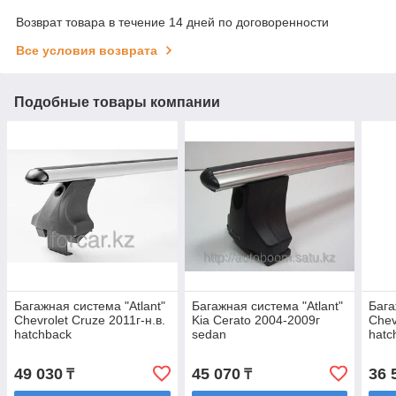
Возврат товара в течение 14 дней по договоренности
Все условия возврата
Подобные товары компании
Багажная система "Atlant"
Багажная система "Atlant"
Бага
Chevrolet Cruze 2011г-н.в.
Kia Cerato 2004-2009г
Chev
hatchback
sedan
hatc
(Аэродинамическая)
(Аэродинамическая)
(Пря
49 030
45 070
36 
₸
₸