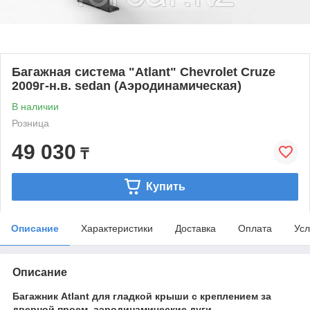
Багажная система "Atlant" Chevrolet Cruze
2009г-н.в. sedan (Аэродинамическая)
В наличии
Розница
49 030
₸
Купить
Описание
Характеристики
Доставка
Оплата
Усл
Описание
Багажник Atlant для гладкой крыши с креплением за
дверной проем, аэродинамические дуги