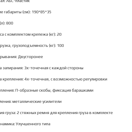
ал: АБС-пластик
е габариты (см): 190*85*35
(л): 800
кса с комплектом крепежа (кг): 20
грузка, грузоподъемность (кг): 100
крывания: Двусторонее
а запирания: 3х-точечная с каждой стороны
а крепления: 4х-точечная, с возможностью регулировки
епления: П-образные скобы, фиксация барашками
иления: металлические усилители
ия груза: 2 стяжных ремня для крепления груза в комплекте
намика: Улучшенного типа