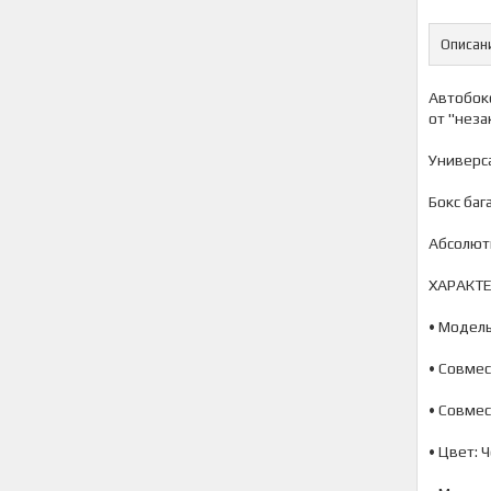
Описан
Автобокс
от "неза
Универса
Бокс баг
Абсолют
ХАРАКТ
• Модель
• Совмес
• Совме
• Цвет: 