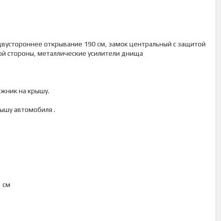
двустороннее открывание 190 см, замок центральный с защитой
ой стороны, металлические усилители днища
ажник на крышу.
ышу автомобиля .
 см