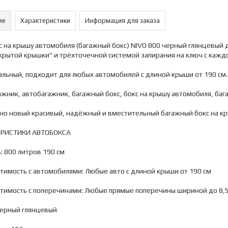
ие
Характеристики
Информация для заказа
 на крышу автомобиля (багажный бокс) NIVO 800 черный глянцевый 
крытой крышки" и трёхточечной системой запирания на ключ с кажд
льный, подходит для любых автомобилей с длиной крыши от 190 см.
ажник, автобагажник, багажный бокс, бокс на крышу автомобиля, баг
но новый красивый, надёжный и вместительный багажный бокс на кр
ЕРИСТИКИ АВТОБОКСА
: 800 литров 190 см
тимость с автомобилями: Любые авто с длиной крыши от 190 см
стимость с поперечинами: Любые прямые поперечины шириной до 8,5
Черный глянцевый