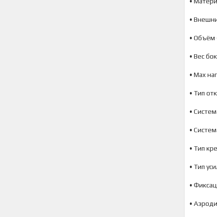
• Матери
• Внешни
• Объём 
• Вес бо
• Max на
• Тип от
• Систем
• Систем
• Тип кр
• Тип ус
• Фиксац
• Аэроди