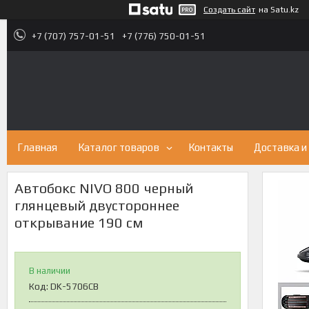
Создать сайт
на Satu.kz
+7 (707) 757-01-51
+7 (776) 750-01-51
Главная
Каталог товаров
Контакты
Доставка и
Автобокс NIVO 800 черный
глянцевый двустороннее
открывание 190 см
В наличии
Код:
DK-5706CB