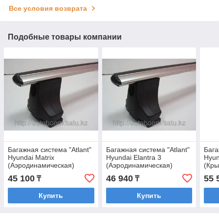
Все условия возврата
Подобные товары компании
Багажная система "Atlant"
Багажная система "Atlant"
Бага
Hyundai Matrix
Hyundai Elantra 3
Hyun
(Аэродинамическая)
(Аэродинамическая)
(Кры
45 100
46 940
55 
₸
₸
Купить
Купить