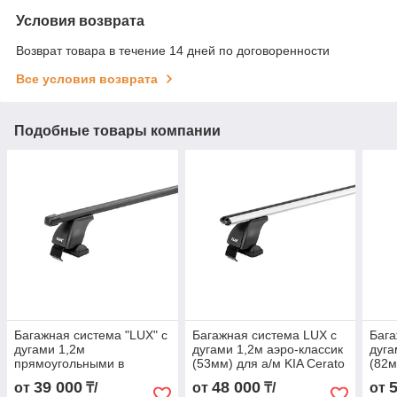
Условия возврата
Возврат товара в течение 14 дней по договоренности
Все условия возврата
Подобные товары компании
Багажная система "LUX" с
Багажная система LUX с
Бага
дугами 1,2м
дугами 1,2м аэро-классик
дуга
прямоугольными в
(53мм) для а/м KIA Cerato
(82м
пластике для а/м KIA
II Sedan 2009-2013 г.в.
II S
39 000
48 000
от
₸/
от
₸/
от
Cerato II Sedan 2009-