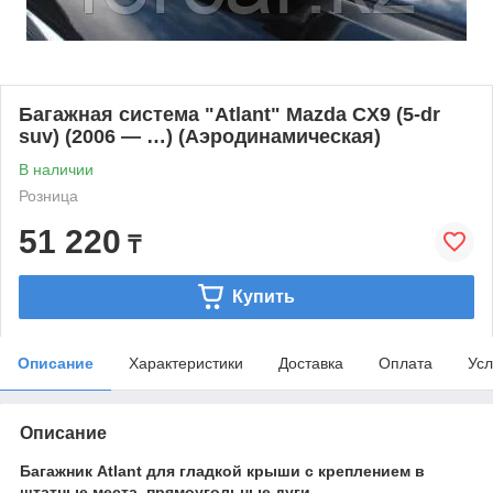
Багажная система "Atlant" Mazda CX9 (5-dr
suv) (2006 — …) (Аэродинамическая)
В наличии
Розница
51 220
₸
Купить
Описание
Характеристики
Доставка
Оплата
Усл
Описание
Багажник Atlant для гладкой крыши с креплением в
штатные места, прямоугольные дуги