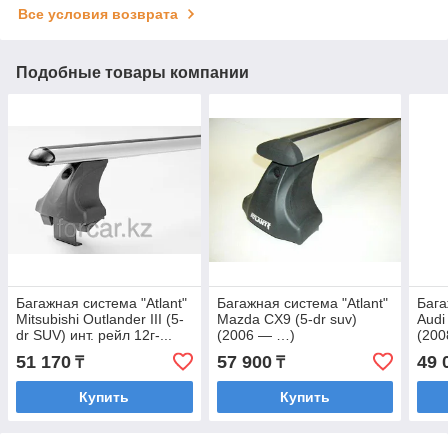
Все условия возврата
Подобные товары компании
Багажная система "Atlant"
Багажная система "Atlant"
Бага
Mitsubishi Outlander III (5-
Mazda CX9 (5-dr suv)
Audi
dr SUV) инт. рейл 12г-...
(2006 — …)
(2008
(Аэродинамическая)
(Крыловидная)
(Аэр
51 170
57 900
49 
₸
₸
Купить
Купить