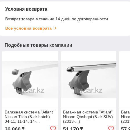
Условия возврата
Возврат товара в течение 14 дней по договоренности
Все условия возврата
Подобные товары компании
Багажная система "Atlant"
Багажная система "Atlant"
Бага
Nissan Tiida (5-dr hatch)
Nissan Qashqai (5-dr SUV)
Niss
04-11, 11-14, 14-...
(2013-...)
(201
(Прямоугольная)
(Аэродинамическая)
36 860
51 170
57 
₸
₸