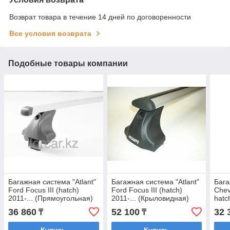
Возврат товара в течение 14 дней по договоренности
Все условия возврата
Подобные товары компании
Багажная система "Atlant"
Багажная система "Atlant"
Бага
Ford Focus III (hatch)
Ford Focus III (hatch)
Chev
2011-... (Прямоугольная)
2011-... (Крыловидная)
hatc
(Пря
36 860
52 100
32 
₸
₸