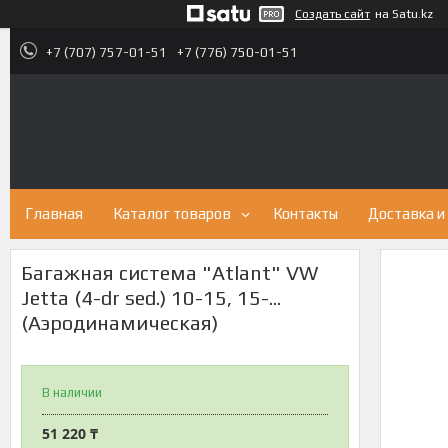
Создать сайт
на Satu.kz
+7 (707) 757-01-51
+7 (776) 750-01-51
Главная
Каталог товаров
Контакты
Доставка и
Багажная система "Atlant" VW
Jetta (4-dr sed.) 10-15, 15-...
(Аэродинамическая)
В наличии
51 220 ₸