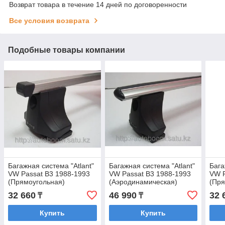
Возврат товара в течение 14 дней по договоренности
Все условия возврата
Подобные товары компании
Багажная система "Atlant"
Багажная система "Atlant"
Бага
VW Passat B3 1988-1993
VW Passat B3 1988-1993
VW P
(Прямоугольная)
(Аэродинамическая)
(Пря
32 660
46 990
32 
₸
₸
Купить
Купить