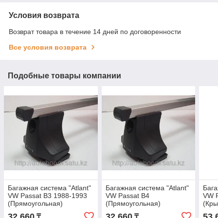
Условия возврата
Возврат товара в течение 14 дней по договоренности
Все условия возврата
Подобные товары компании
Багажная система "Atlant"
Багажная система "Atlant"
Бага
VW Passat B3 1988-1993
VW Passat B4
VW P
(Прямоугольная)
(Прямоугольная)
(Кры
32 660
32 660
53 
₸
₸