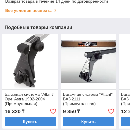
Возврат товара в течение 14 дней по договоренности
Все условия возврата
Подобные товары компании
Багажная система "Atlant"
Багажная система "Atlant"
Бага
Opel Astra 1992-2004
ВАЗ 2111
ВАЗ 
(Прямоугольная)
(Прямоугольная)
(Пря
16 320
9 350
12 
₸
₸
Купить
Купить