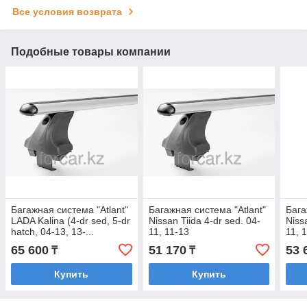
Все условия возврата
Подобные товары компании
Багажная система "Atlant"
Багажная система "Atlant"
Бага
LADA Kalina (4-dr sed, 5-dr
Nissan Tiida 4-dr sed. 04-
Niss
hatch, 04-13, 13-...
11, 11-13
11, 
(Аэродинамическая)
(Аэродинамическая)
65 600
51 170
53 
₸
₸
Купить
Купить