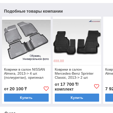
Подобные товары компании
Коврики в салон NISSAN
Коврики в салон
Ковр
Almera, 2013-> 4 шт.
Mercedes-Benz Sprinter
Alme
(полиуретан), оригинал
Classic, 2013-> 2 шт.
17 700
от
₸/
20 100
7 9
от
₸
комплект
Купить
Купить