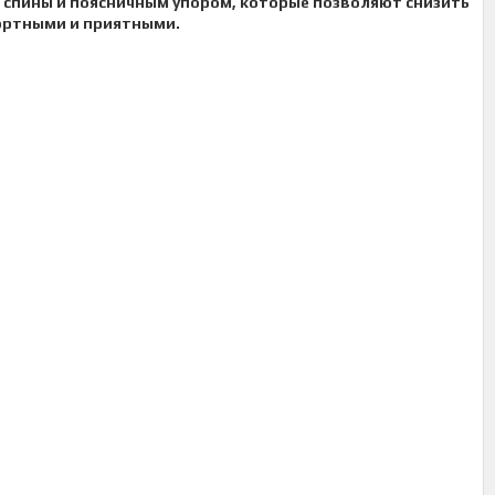
спины и поясничным упором, которые позволяют снизить
фортными и приятными.