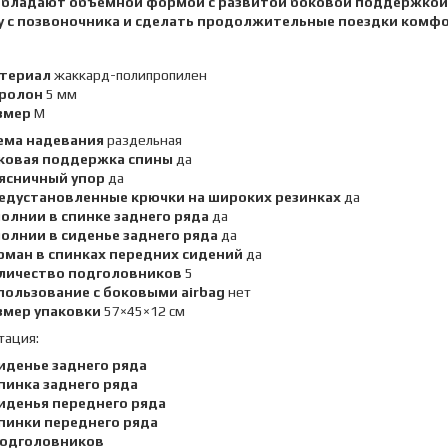
обладают объёмной формой с развитой боковой поддержкой 
ку с позвоночника и сделать продолжительные поездки ком
териал
жаккард-полипропилен
ролон
5 мм
змер
M
ема надевания
раздельная
ковая поддержка спины
да
ясничный упор
да
едустановленные крючки на широких резинках
да
молнии в спинке заднего ряда
да
молнии в сиденье заднего ряда
да
рман в спинках передних сидений
да
личество подголовников
5
пользование с боковыми airbag
нет
змер упаковки
57×45×12 см
тация:
сиденье заднего ряда
спинка заднего ряда
сиденья переднего ряда
спинки переднего ряда
подголовников