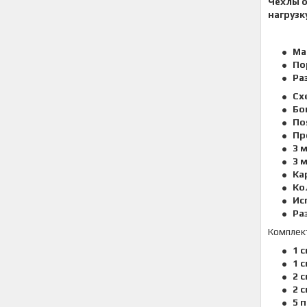
Чехлы 
нагруз
Ма
По
Ра
Сх
Бо
По
Пр
3 
3 
Ка
Ко
Ис
Ра
Комплек
1 
1 
2 
2 
5 