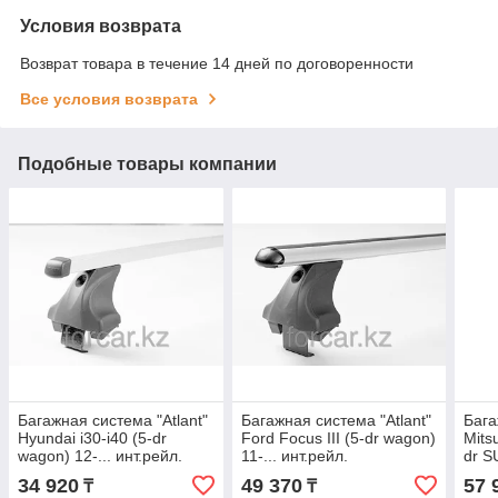
Условия возврата
Возврат товара в течение 14 дней по договоренности
Все условия возврата
Подобные товары компании
Багажная система "Atlant"
Багажная система "Atlant"
Бага
Hyundai i30-i40 (5-dr
Ford Focus III (5-dr wagon)
Mitsu
wagon) 12-... инт.рейл.
11-... инт.рейл.
dr S
(Прямоугольная)
(Аэродинамическая)
(Кры
34 920
49 370
57 
₸
₸