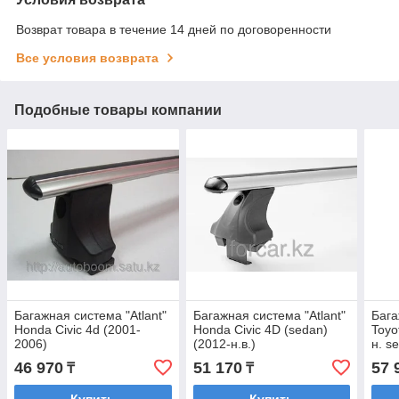
Возврат товара в течение 14 дней по договоренности
Все условия возврата
Подобные товары компании
Багажная система "Atlant"
Багажная система "Atlant"
Бага
Honda Civic 4d (2001-
Honda Civic 4D (sedan)
Toyo
2006)
(2012-н.в.)
н. s
(Аэродинамическая)
(Аэродинамическая)
46 970
51 170
57 
₸
₸