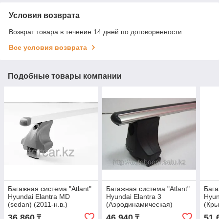
Условия возврата
Возврат товара в течение 14 дней по договоренности
Все условия возврата
Подобные товары компании
Багажная система "Atlant"
Багажная система "Atlant"
Бага
Hyundai Elantra MD
Hyundai Elantra 3
Hyun
(sedan) (2011-н.в.)
(Аэродинамическая)
(Кры
(Прямоугольная)
36 860
46 940
51 
₸
₸