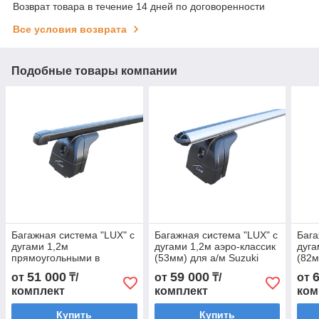
Возврат товара в течение 14 дней по договоренности
Все условия возврата
Подобные товары компании
Багажная система "LUX" с
Багажная система "LUX" с
Бага
дугами 1,2м
дугами 1,2м аэро-классик
дуга
прямоугольными в
(53мм) для а/м Suzuki
(82м
пластике для а/м Suzuki
Grand Vitara III 2005-2014
Gran
51 000
59 000
от
₸/
от
₸/
от
Grand Vitara III 2005-2014
г.в.
г.в.
комплект
комплект
ком
г.в.
Купить
Купить