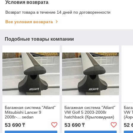
Условия возврата
Возврат товара в течение 14 дней по договоренности
Все условия возврата
Подобные товары компании
Багажная система "Atlant"
Багажная система "Atlant"
Бага
Mitsubishi Lancer 9
VW Golf 5 2003-2008г
VW T
2008г-... sedan
hatchback (Крыловидная)
(Аэр
(Крыловидная)
53 690
53 690
52 
₸
₸