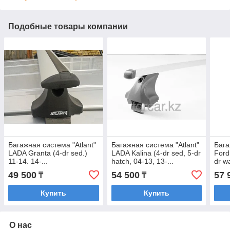
Подобные товары компании
Багажная система "Atlant"
Багажная система "Atlant"
Бага
LADA Granta (4-dr sed.)
LADA Kalina (4-dr sed, 5-dr
Ford 
11-14. 14-...
hatch, 04-13, 13-...
dr w
(Крыловидная)
(Прямоугольная)
(Кры
49 500
54 500
57 
₸
₸
Купить
Купить
О нас