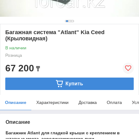
Багажная система "Atlant" Kia Ceed
(Крыловидная)
В наличии
Розница
67 200
₸
Купить
Описание
Характеристики
Доставка
Оплата
Усл
Описание
Багажник Atlant для гладкой крыши с креплением в
штатные места, аэродинамические дуги