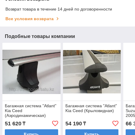
Возврат товара в течение 14 дней по договоренности
Все условия возврата
Подобные товары компании
Багажная система "Atlant"
Багажная система "Atlant"
Бага
Kia Ceed
Kia Ceed (Крыловидная)
Suzu
(Аэродинамическая)
2005
51 620
54 190
66 
₸
₸
Купить
Купить