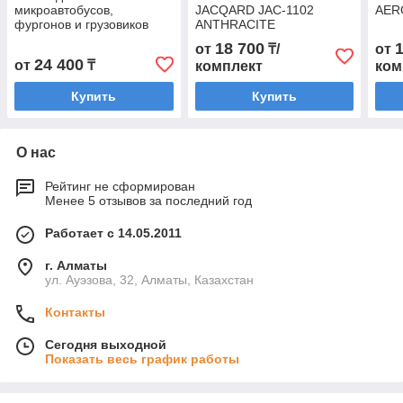
микроавтобусов,
JACQARD JAC-1102
AER
фургонов и грузовиков
ANTHRACITE
«Газель»
18 700
от
₸/
от
24 400
от
₸
комплект
ком
Купить
Купить
О нас
Рейтинг не сформирован
Менее 5 отзывов за последний год
Работает с 14.05.2011
г. Алматы
ул. Ауэзова, 32, Алматы, Казахстан
Контакты
Сегодня выходной
Показать весь график работы