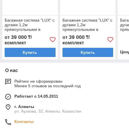
Багажная система "LUX" с
Багажная система "LUX" с
Бага
дугами 1,2м
дугами 1,2м
дуга
прямоугольными в
прямоугольными в
пря
пластике для а/м Hyundai
пластике для а/м Hyundai
плас
39 000
39 000
от
₸/
от
₸/
Elantra Sedan 2016+ г.в.
Elantra V Sedan 2010-2016
2011
комплект
комплект
г.в.
рейл
Цен
Купить
Купить
О нас
Рейтинг не сформирован
Менее 5 отзывов за последний год
Работает с 14.05.2011
г. Алматы
ул. Ауэзова, 32, Алматы, Казахстан
Контакты