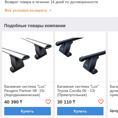
Возврат товара в течение 14 дней по договоренности
Все условия возврата
Подобные товары компании
Багажная система "Lux"
Багажная система "Lux"
Бага
Peugeot Partner 08 -15г
Toyota Corolla 06 - 13г
дуга
(Аэродинамическая)
(Прямлугольная)
пря
плас
40 390
30 110
₸
₸
2011
рейл
Цен
Купить
Купить