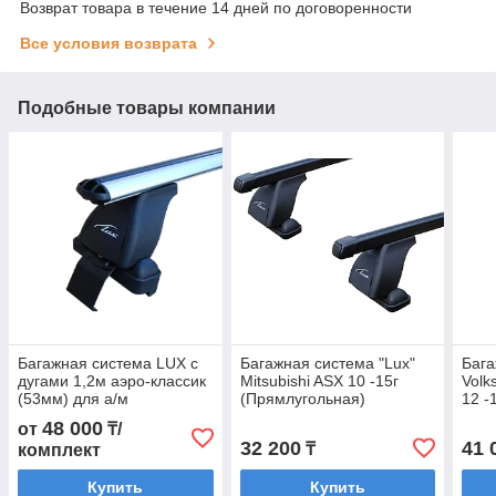
Возврат товара в течение 14 дней по договоренности
Все условия возврата
Подобные товары компании
Багажная система LUX с
Багажная система "Lux"
Бага
дугами 1,2м аэро-классик
Mitsubishi ASX 10 -15г
Volk
(53мм) для а/м
(Прямлугольная)
12 -
Volkswagen Golf VII
(Аэр
48 000
от
₸/
Hatchback 5d 2012-... г.в.
32 200
41 
₸
комплект
Купить
Купить