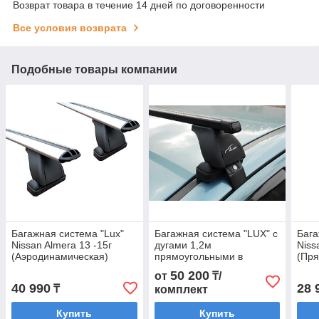
Возврат товара в течение 14 дней по договоренности
Все условия возврата
Подобные товары компании
Багажная система "Lux"
Багажная система "LUX" с
Бага
Nissan Almera 13 -15г
дугами 1,2м
Niss
(Аэродинамическая)
прямоугольными в
(Пря
пластике для а/м Nissan
50 200
от
₸/
Juke 2010-... г.в.
40 990
28 
₸
комплект
Купить
Купить