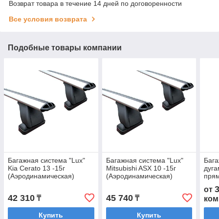
Возврат товара в течение 14 дней по договоренности
Все условия возврата
Подобные товары компании
Багажная система "Lux"
Багажная система "Lux"
Бага
Kia Cerato 13 -15г
Mitsubishi ASX 10 -15г
дуга
(Аэродинамическая)
(Аэродинамическая)
пря
плас
от
Gentr
42 310
45 740
₸
₸
ком
Купить
Купить