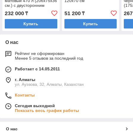
матовый 470 л (206х75х36
120х70 см
черн
см.) с двусторонним
(175
открыванием
дву
232 000
51 200
267
₸
₸
отк
Купить
Купить
О нас
Рейтинг не сформирован
Менее 5 отзывов за последний год
Работает с 14.05.2011
г. Алматы
ул. Ауэзова, 32, Алматы, Казахстан
Контакты
Сегодня выходной
Показать весь график работы
О нас