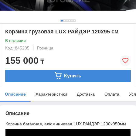
Корзина грузовая LUX РАЙДЭР 120х95 см
В наличии
Код: 845205
Розница
155 000
₸
Купить
Описание
Характеристики
Доставка
Оплата
Усл
Описание
Корзина багажная, алюминиевая LUX РАЙДЭР 1200х950мм