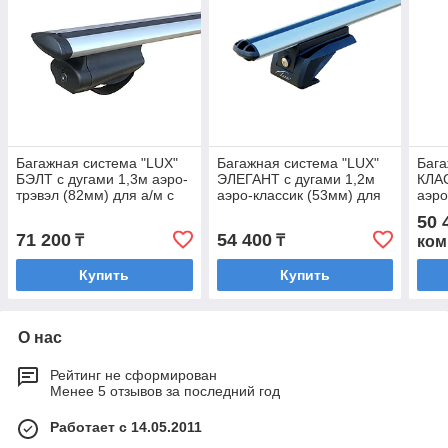
Багажная система "LUX"
Багажная система "LUX"
Бага
БЭЛТ с дугами 1,3м аэро-
ЭЛЕГАНТ с дугами 1,2м
КЛАС
трэвэл (82мм) для а/м с
аэро-классик (53мм) для
аэро
рейлингами
а/м с рейлингами
м с 
50 
71 200
54 400
₸
₸
ком
Купить
Купить
О нас
Рейтинг не сформирован
Менее 5 отзывов за последний год
Работает с 14.05.2011