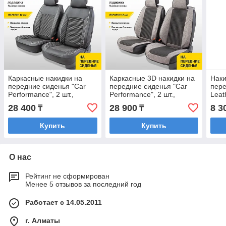
Каркасные накидки на
Каркасные 3D накидки на
Наки
передние сиденья "Car
передние сиденья "Car
пере
Performance", 2 шт.,
Performance", 2 шт.,
Leat
экокожа черно-серые
fiberflax черно-серые
черн
28 400
28 900
8 3
₸
₸
Купить
Купить
О нас
Рейтинг не сформирован
Менее 5 отзывов за последний год
Работает с 14.05.2011
г. Алматы