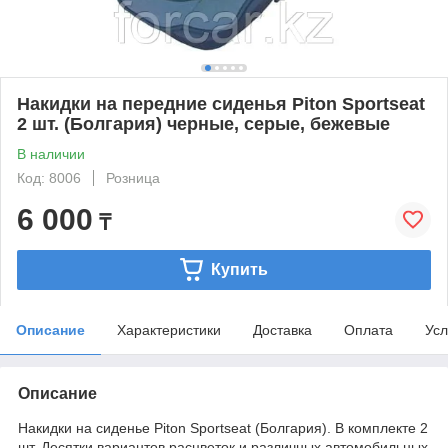
Накидки на передние сиденья Piton Sportseat
2 шт. (Болгария) черные, серые, бежевые
В наличии
Код: 8006
Розница
6 000
₸
Купить
Описание
Характеристики
Доставка
Оплата
Усл
Описание
Накидки на сиденье Piton Sportseat (Болгария). В комплекте 2
шт. Десятки вариантов расцветок и различных автомобильных