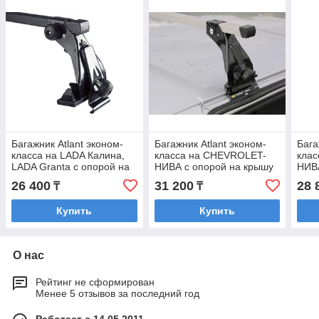
Багажник Atlant эконом-
Багажник Atlant эконом-
Бага
класса на LADA Калина,
класса на CHEVROLET-
кла
LADA Granta с опорой на
НИВА с опорой на крышу
НИВА
крышу (стальные дуги)
(алюминиевые дуги)
(ста
26 400
31 200
28 
₸
₸
Купить
Купить
О нас
Рейтинг не сформирован
Менее 5 отзывов за последний год