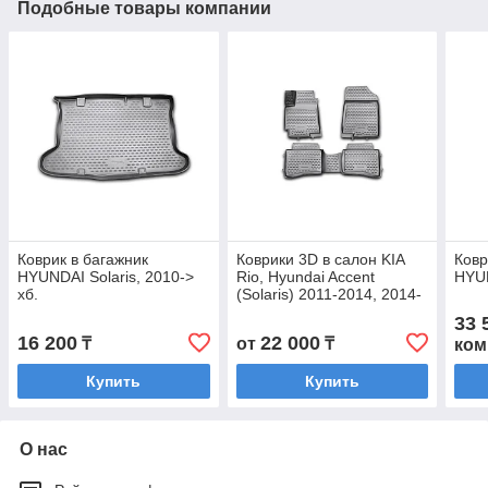
Подобные товары компании
Коврик в багажник
Коврики 3D в салон KIA
Ковр
HYUNDAI Solaris, 2010->
Rio, Hyundai Accent
HYU
хб.
(Solaris) 2011-2014, 2014-
2016
33 
16 200
22 000
₸
от
₸
ком
Купить
Купить
О нас