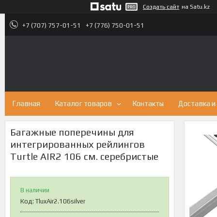
Создать сайт
на Satu.kz
+7 (707) 757-01-51
+7 (776) 750-01-51
Главная
Каталог товаров
Контакты
Доставка и
Багажные поперечины для
интегрированных рейлингов
Turtle AIR2 106 см. серебристые
В наличии
Код:
TluxAir2.106silver