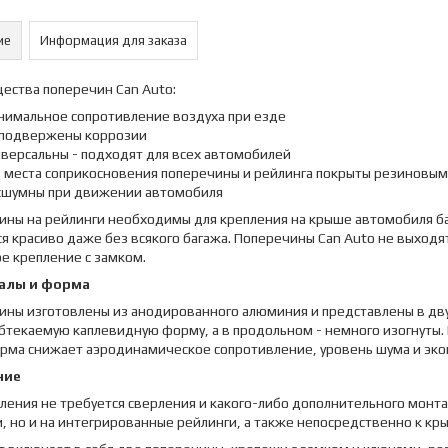
ие
Информация для заказа
ества поперечин Can Auto:
нимальное сопротивление воздуха при езде
 подвержены коррозии
иверсальны - подходят для всех автомобилей
е места соприкосновения поперечины и рейлинга покрыты резиновым
сшумны при движении автомобиля
ны на рейлинги необходимы для крепления на крыше автомобиля баг
я красиво даже без всякого багажа. Поперечины Can Auto не выходят
е крепление с замком.
алы и форма
ины изготовлены из анодированного алюминия и представлены в дву
бтекаемую каплевидную форму, а в продольном - немного изогнуты.
орма снижает аэродинамическое сопротивление, уровень шума и эко
ние
ления не требуется сверления и какого-либо дополнительного монта
, но и на интегрированные рейлинги, а также непосредственно к кр