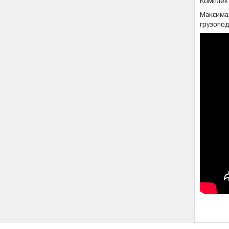
Комплект
Максима
грузопо