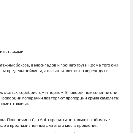
и вставками
ажных боксов, велосипедов и прочего груза. Кроме того они
 за пределы рейлинга, а плавно и элегантно переходят в
х цветах: серебристом и черном. В поперечном сечении они
 Пропорции поперечин повторяют пропорции крыла самолета;
номит топливо.
жа. Поперечины Can Auto крепятся не только на обычные
ыше в предназначенные для этого места крепления.