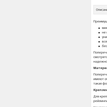
Описан
Преимущ
ми
не
ун
вс
бе
Поперечи
смотрятс
надежно
Матери
Попереч
имеют о
такая ф
Крепле
Для креп
рейлинги