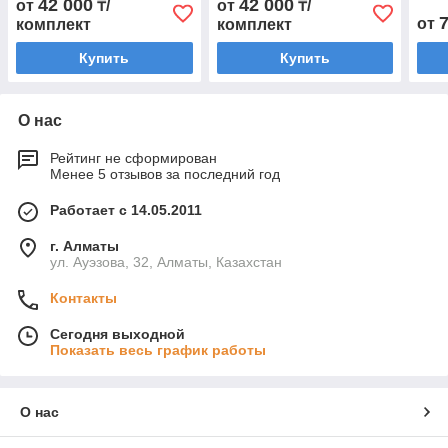
42 000
42 000
от
₸/
от
₸/
NX 2017-... г.в. с интегр.
2015-... г.в. с интегр. рейл.
от
комплект
комплект
рейл.
Купить
Купить
О нас
Рейтинг не сформирован
Менее 5 отзывов за последний год
Работает с 14.05.2011
г. Алматы
ул. Ауэзова, 32, Алматы, Казахстан
Контакты
Сегодня выходной
Показать весь график работы
О нас