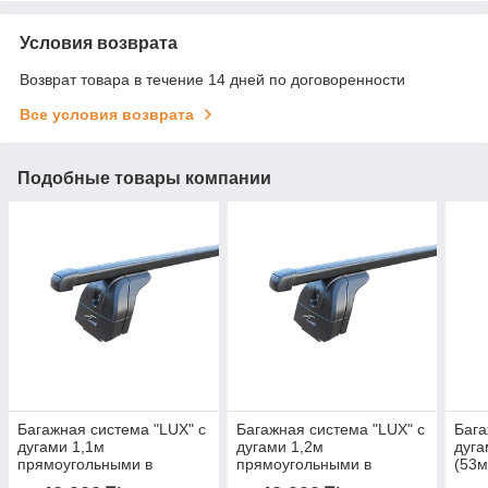
Условия возврата
Возврат товара в течение 14 дней по договоренности
Все условия возврата
Подобные товары компании
Багажная система "LUX" с
Багажная система "LUX" с
Бага
дугами 1,1м
дугами 1,2м
дуга
прямоугольными в
прямоугольными в
(53м
пластике для а/м Lexus
пластике для а/м Lexus LX
2011-