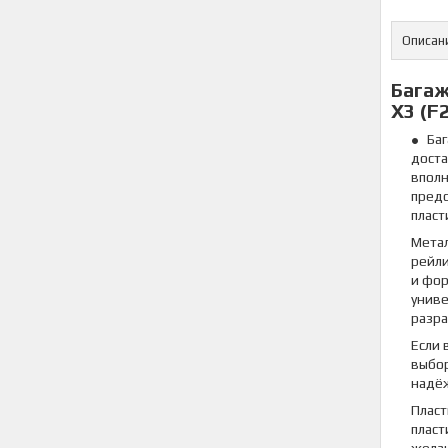
Описан
Багаж
X3 (F2
Ба
доста
вполн
предс
пласт
Метал
рейли
и фор
униве
разра
Если 
выбор
надёж
Пласт
пласт