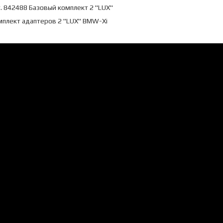
. 842488 Базовый комплект 2 "LUX"
мплект адаптеров 2 "LUX" BMW-Xi