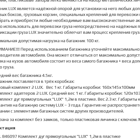
ии, пластиковые запоры легко меняются на набор металлических лич
ник LUX является надёжной опорой для установки на него любых допо
вых боксов, грузовых корзин, специальных креплений для перевозки
рать и приобрести любые необходимые вам высококачественные акс
 использовать для перевозки груза непосредственно на надёжных п
иксации груза LUX значительно облегчат вам процесс крепления груз
мальная допустимая нагрузка на багажник 100 кг.
ИМАНИЕ!!!! Перед использованием багажника уточняйте максимально 
водителя автомобиля. Она может отличаться от максимально допуст
зка на кузов автомобиля состоит из веса самого багажника + веса доп
о груза.
дний вес багажника 4.5кг.
ажник поставляется в трёх коробках:
овый комплект 2 LUX. Вес 1 кг. Габариты коробки: 160х145х100мм
плект адаптеров 2 LUX. Средний вес 1 кг. Габариты коробки: 120х1
плект дуг прямоугольных "LUX" 1,2м в пластике. Вес 2.3 кг. Габарит
антия на багажную систему LUX – 3 года. Гарантия не распространяе
ании с элементами багажных систем других производителей.
зана за комплект без замков, только пластиковая личинка с ключом
ктация
. 846097 Комплект дуг прямоугольных "LUX" 1,2м в пластике