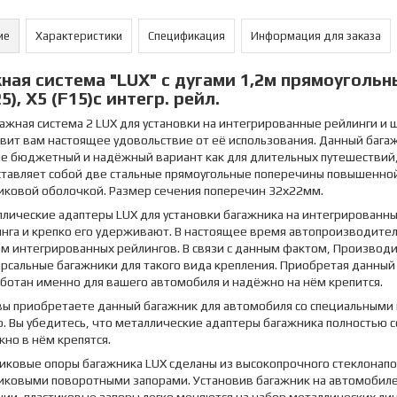
ие
Характеристики
Спецификация
Информация для заказа
ная система "LUX" с дугами 1,2м прямоугольны
5), X5 (F15)с интегр. рейл.
гажная система 2 LUX для установки на интегрированные рейлинги и
вит вам настоящее удовольствие от её использования. Данный бага
е бюджетный и надёжный вариант как для длительных путешествий, 
тавляет собой две стальные прямоугольные поперечины повышенной
иковой оболочкой. Размер сечения поперечин 32х22мм.
лические адаптеры LUX для установки багажника на интегрированн
нга и крепко его удерживают. В настоящее время автопроизводите
м интегрированных рейлингов. В связи с данным фактом, Производ
рсальные багажники для такого вида крепления. Приобретая данный
ботан именно для вашего автомобиля и надёжно на нём крепится.
вы приобретаете данный багажник для автомобиля со специальными
. Вы убедитесь, что металлические адаптеры багажника полностью 
но в нём крепятся.
иковые опоры багажника LUX сделаны из высокопрочного стеклонап
иковыми поворотными запорами. Установив багажник на автомобиле,