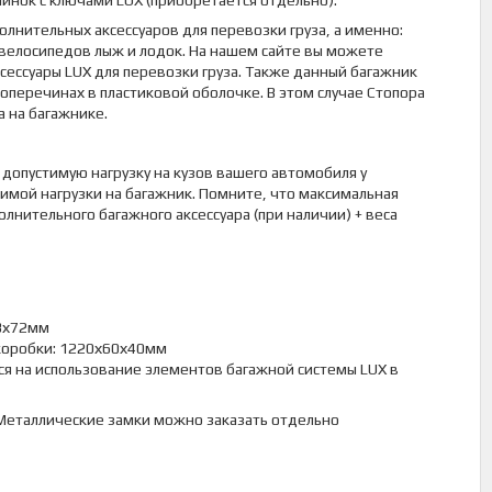
инок с ключами LUX (приобретается отдельно).
лнительных аксессуаров для перевозки груза, а именно:
 велосипедов лыж и лодок. На нашем сайте вы можете
ессуары LUX для перевозки груза. Также данный багажник
оперечинах в пластиковой оболочке. В этом случае Стопора
а на багажнике.
допустимую нагрузку на кузов вашего автомобиля у
имой нагрузки на багажник. Помните, что максимальная
олнительного багажного аксессуара (при наличии) + веса
03х72мм
ы коробки: 1220х60х40мм
тся на использование элементов багажной системы LUX в
. Металлические замки можно заказать отдельно