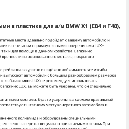
ми в пластике для а/м BMW X1 (E84 и F48),
 штатные места идеально подойдёт к вашему автомобилю и
жник в сочетании с прямоугольными поперечинами LUX–
так и для помощи в дачном хозяйстве. Багажник
 прочности из оцинкованного металла, покрытого
ые рейлинги аккуратно и надёжно «обжимают» все изгибы
ли выпускают автомобили с большим разнообразием размеров
итель багажников LUX не рекомендует использовать
 багажник LUX, вы можете быть уверены, что он специально
 штатными местами, будьте уверены: вы сделали правильный
соответствуют штатному месту конкретного автомобиля и
олненного полиамида и оборудованы специальными
 его легко запереть специально прилагаемым ключом. При