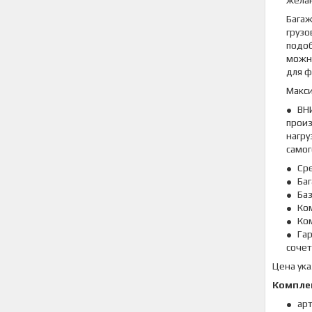
желан
Багаж
грузо
подоб
можно
для ф
Макси
ВН
произ
нагру
самог
Сре
Баг
Баз
Ком
Ком
Гар
сочет
Цена ука
Компле
арт