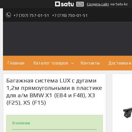
Создать сайт
на Satu.kz
+7 (707) 757-01-51
+7 (776) 750-01-51
Главная
Каталог товаров
Контакты
Доставка и
Багажная система LUX с дугами
1,2м прямоугольными в пластике
для а/м BMW X1 (E84 и F48), X3
(F25), X5 (F15)
В наличии