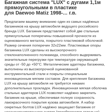
Багажная система "LUX" с дугами 1,1м
прямоугольными в пластике
для Daewoo Matiz 1998-... г.в.
Предлагаем вашему вниманию один из самых надёжных
багажников на крышу автомобиля ведущего российского
бренда LUX. Багажник представляет собой две стальные
прямоугольные поперечины повышенной прочности из
оцинкованного металла, покрытого пластиковой оболочкой.
Размер сечения поперечин 32х22мм. Пластиковые опоры
багажника LUX сделаны из высокопрочного
стеклонаполненного полиамида, способного выдерживать
значительные перегрузки при температуре окружающей
среды от -50 до +50°C. Металлические адаптеры багажника,
выполнены из высокопрочной оцинкованной
инструментальной стали и покрыты специальным
инновационным мягким составом. Для крепления багажника
LUX на крышу автомобиля не требуется никаких
дополнительных прокладок. Инновационная мягкая оболочка
стальных адаптеров LUX позволяет надёжно закрепить
багажник на крыше, обеспечивая полную сохранность
лакокрасочного покрытия кузова автомобиля. А набор
секретных болтов LUX надёжно защищает багажник от
несанкционированного снятия (приобретается отдельно).