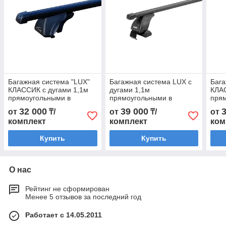
Багажная система "LUX"
Багажная система LUX с
Бага
КЛАССИК с дугами 1,1м
дугами 1,1м
КЛАС
прямоугольными в
прямоугольными в
пря
пластике для а/м с
пластике для а/м Daewoo
плас
32 000
39 000
от
₸/
от
₸/
от
рейлингами
Gentra 2013-... г.в.
рей
комплект
комплект
ком
Купить
Купить
О нас
Рейтинг не сформирован
Менее 5 отзывов за последний год
Работает с 14.05.2011